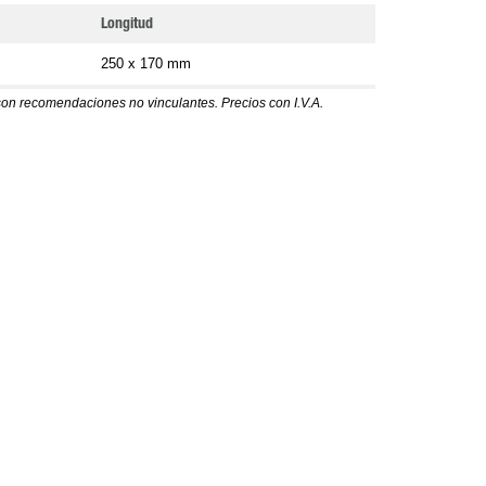
Longitud
250 x 170 mm
son recomendaciones no vinculantes. Precios con I.V.A.