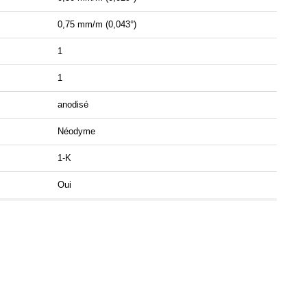
0,75 mm/m (0,043°)
1
1
anodisé
Néodyme
1-K
Oui