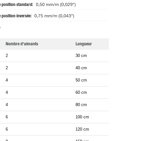
 position standard
0,50 mm/m (0,029°)
 position inversée
0,75 mm/m (0,043°)
e
Nombre d'aimants
Longueur
2
30 cm
2
40 cm
4
50 cm
4
60 cm
4
80 cm
6
100 cm
6
120 cm