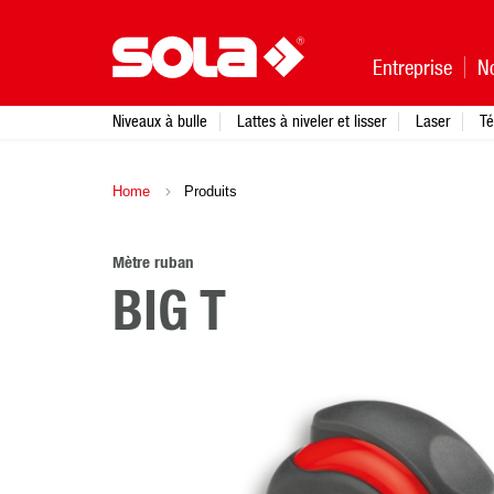
Entreprise
N
Niveaux à bulle
Lattes à niveler et lisser
Laser
Té
Home
Produits
Mètre ruban
BIG T