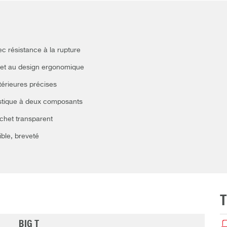
c résistance à la rupture
 et au design ergonomique
térieures précises
astique à deux composants
ochet transparent
ble, breveté
BIG T