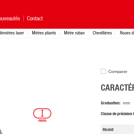
ouveautés
Contact
lémètres laser
Mètres pliants
Mètre ruban
Chevillières
Roues d
Comparer
CARACTÉR
Graduation
mm
Classe de précision
Modell