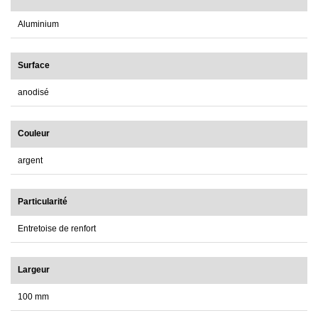
Aluminium
Surface
anodisé
Couleur
argent
Particularité
Entretoise de renfort
Largeur
100 mm