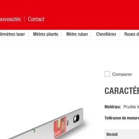
ouveautés
Contact
lémètres laser
Mètres pliants
Mètre ruban
Chevillières
Roues d
Comparer
CARACTÉR
Matériau
Profilé 
Tolérance de mesure
Modell