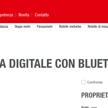
petenza
Novita
Contatto
istanza
Doppi metri
Flessometri
Rotelle metriche
Rotelle di mis
A DIGITALE CON BLUE
Confronta
PROPRIET
Scala
mm