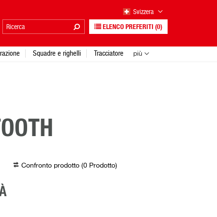
Svizzera
ELENCO PREFERITI
(0)
urazione
Squadre e righelli
Tracciatore
più
TOOTH
Confronto prodotto (
0
Prodotto
)
À