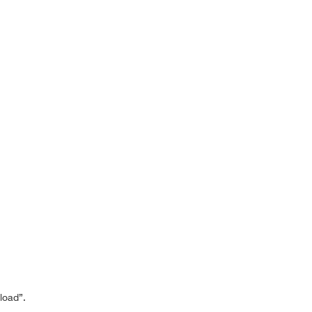
load”.