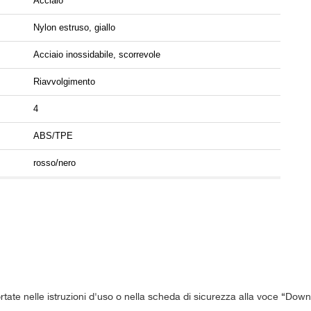
Acciaio
Nylon estruso, giallo
Acciaio inossidabile, scorrevole
Riavvolgimento
4
ABS/TPE
rosso/nero
ortate nelle istruzioni d'uso o nella scheda di sicurezza alla voce “Down