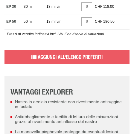
EP 30
30 m
13 mm/m
CHF 118.00
EP 50
50 m
13 mm/m
CHF 180.50
Prezzi di vendita indicativi incl. IVA. Con riserva di variazioni.
AGGIUNGI ALL'ELENCO PREFERITI
VANTAGGI EXPLORER
Nastro in acciaio resistente con rivestimento antiruggine
in fosfato
Antiabbagliamento e facilità di lettura delle misurazioni
grazie al rivestimento antiriflesso del nastro
La manovella pieghevole protegge da eventuali lesioni