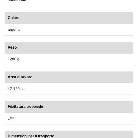
anodizzata
Colore
argento
Peso
1280 g
Area di lavoro
42-120 cm
Filettatura treppiede
1/4"
Dimensioni per il trasporto