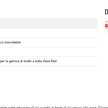
co inossidabile
per la gamma di livelle a bolla d'aria Red
ortate nelle istruzioni d'uso o nella scheda di sicurezza alla voce “Down