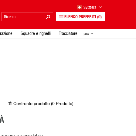
Svizzera
ELENCO PREFERITI
(0)
urazione
Squadre e righelli
Tracciatore
più
Confronto prodotto (
0
Prodotto
)
À
 armonico inossidabile