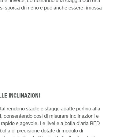
iale.
Invece, combinando una staggia con una
ella si sporca di meno e può anche essere rimossa
LLE INCLINAZIONI
al rendono stadie e stagge adatte perfino alla
i, consentendo così di misurare inclinazioni e
rapido e agevole. Le livelle a bolla d'aria RED
 bolla di precisione dotate di modulo di