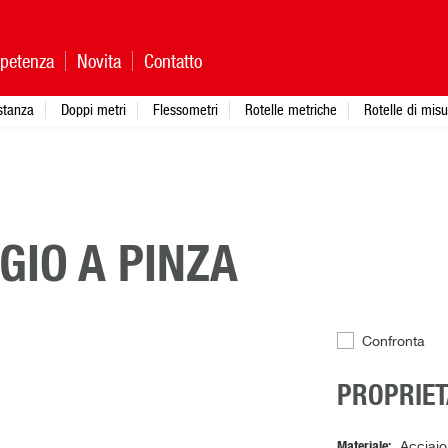
petenza
Novita
Contatto
istanza
Doppi metri
Flessometri
Rotelle metriche
Rotelle di mis
GIO A PINZA
Confronta
PROPRIET
Materiale
Acciaio