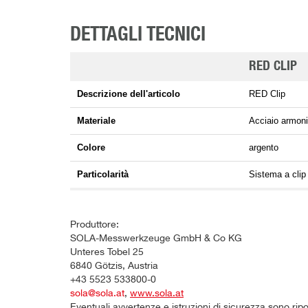
DETTAGLI TECNICI
RED CLIP
Descrizione dell'articolo
RED Clip
Materiale
Acciaio armoni
Colore
argento
Particolarità
Sistema a clip 
Produttore:
SOLA-Messwerkzeuge GmbH & Co KG
Unteres Tobel 25
6840 Götzis, Austria
+43 5523 533800-0
sola@sola.at
,
www.sola.at
Eventuali avvertenze e istruzioni di sicurezza sono rip