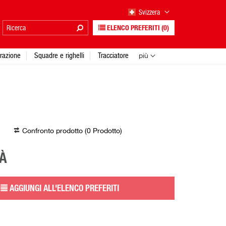
Svizzera
ELENCO PREFERITI
(0)
urazione
Squadre e righelli
Tracciatore
più
Confronto prodotto (
0
Prodotto
)
À
AGGIUNGI ALL'ELENCO PREFERITI