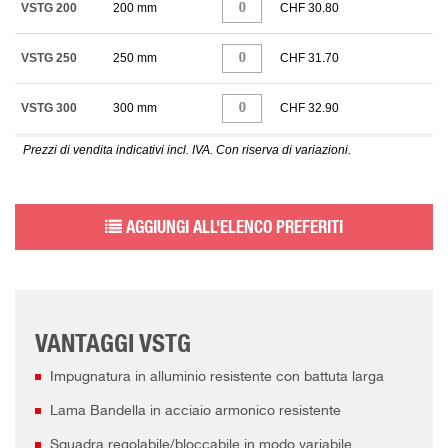
VSTG 200
200 mm
CHF 30.80
VSTG 250
250 mm
CHF 31.70
VSTG 300
300 mm
CHF 32.90
Prezzi di vendita indicativi incl. IVA. Con riserva di variazioni.
AGGIUNGI ALL'ELENCO PREFERITI
VANTAGGI VSTG
Impugnatura in alluminio resistente con battuta larga
Lama Bandella in acciaio armonico resistente
Squadra regolabile/bloccabile in modo variabile