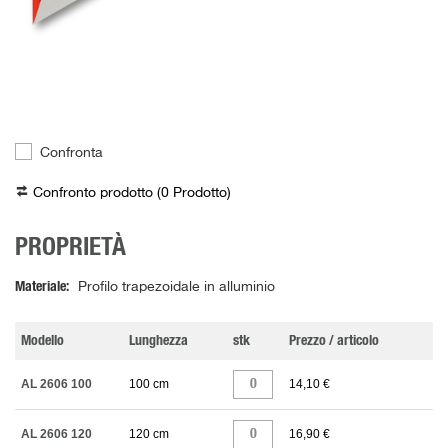
Confronta
Confronto prodotto (
0
Prodotto
)
PROPRIETÀ
Materiale
Profilo trapezoidale in alluminio
Modello
Lunghezza
stk
Prezzo / articolo
AL 2606 100
100 cm
14,10 €
AL 2606 120
120 cm
16,90 €