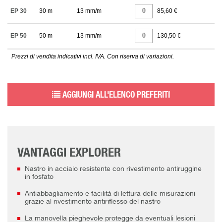
EP 30
30 m
13 mm/m
85,60 €
EP 50
50 m
13 mm/m
130,50 €
Prezzi di vendita indicativi incl. IVA. Con riserva di variazioni.
AGGIUNGI ALL'ELENCO PREFERITI
VANTAGGI EXPLORER
Nastro in acciaio resistente con rivestimento antiruggine
in fosfato
Antiabbagliamento e facilità di lettura delle misurazioni
grazie al rivestimento antiriflesso del nastro
La manovella pieghevole protegge da eventuali lesioni