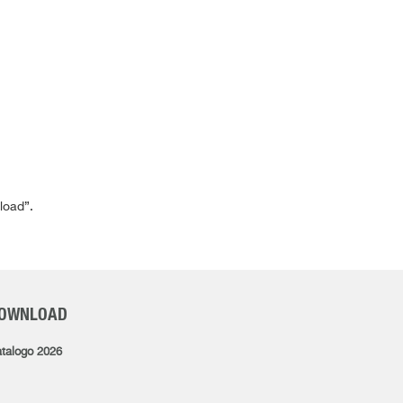
load”.
OWNLOAD
talogo 2026