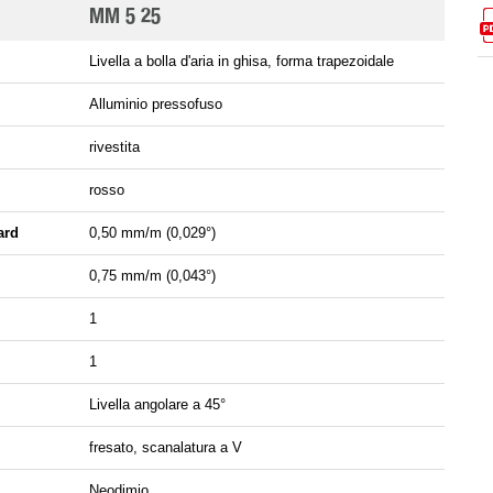
MM 5 25
Livella a bolla d'aria in ghisa, forma trapezoidale
Alluminio pressofuso
rivestita
rosso
ard
0,50 mm/m (0,029°)
0,75 mm/m (0,043°)
1
1
Livella angolare a 45°
fresato, scanalatura a V
Neodimio