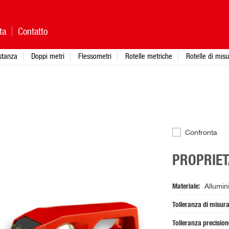
ta
Contatto
istanza
Doppi metri
Flessometri
Rotelle metriche
Rotelle di mis
Confronta
PROPRIET
Materiale
Allumin
Tolleranza di misur
Tolleranza precisio