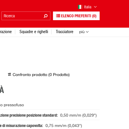
Italia
ELENCO PREFERITI
(0)
urazione
Squadre e righelli
Tracciatore
più
Confronto prodotto (
0
Prodotto
)
À
io pressofuso
azione precisione posizione standard
0,50 mm/m (0,029°)
ne di misurazione capovolta
0,75 mm/m (0,043°)