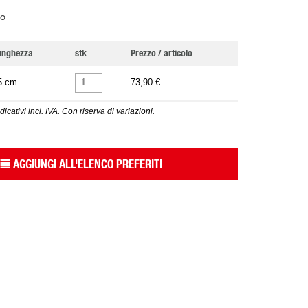
o
unghezza
stk
Prezzo / articolo
5 cm
73,90 €
dicativi incl. IVA. Con riserva di variazioni.
AGGIUNGI ALL'ELENCO PREFERITI