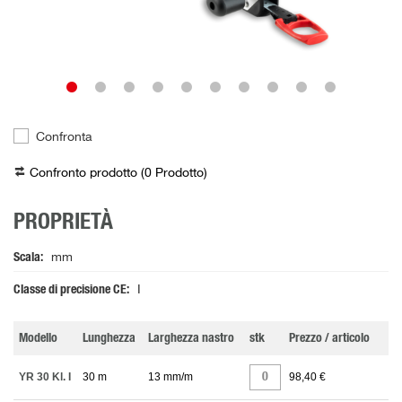
Confronta
Confronto prodotto (
0
Prodotto
)
PROPRIETÀ
Scala
mm
Classe di precisione CE
I
Modello
Lunghezza
Larghezza nastro
stk
Prezzo / articolo
YR 30 Kl. I
30 m
13 mm/m
98,40 €