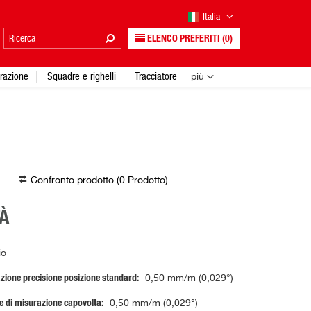
Italia
ELENCO PREFERITI
(0)
urazione
Squadre e righelli
Tracciatore
più
Confronto prodotto (
0
Prodotto
)
À
io
azione precisione posizione standard
0,50 mm/m (0,029°)
ne di misurazione capovolta
0,50 mm/m (0,029°)