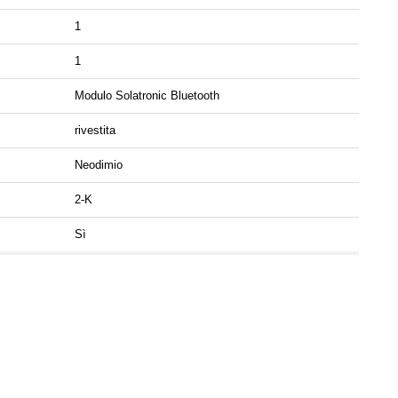
1
1
Modulo Solatronic Bluetooth
rivestita
Neodimio
2-K
Sì