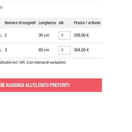
o
Numero di magneti
Lunghezza
stk
Prezzo / articolo
L
1
30 cm
208,00 €
L
3
60 cm
304,00 €
dicativi incl. IVA. Con riserva di variazioni.
AGGIUNGI ALL'ELENCO PREFERITI