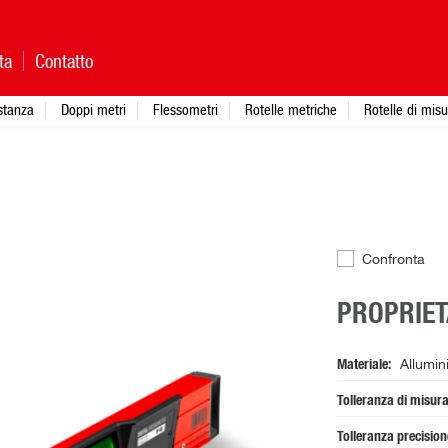
ta
Contatto
istanza
Doppi metri
Flessometri
Rotelle metriche
Rotelle di mis
Confronta
PROPRIET
Materiale
Allumin
Tolleranza di misur
Tolleranza precisio