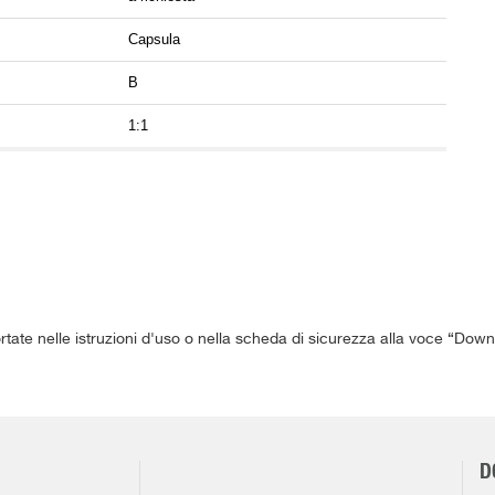
Capsula
B
1:1
ortate nelle istruzioni d'uso o nella scheda di sicurezza alla voce “Down
D