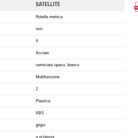
SATELLITE
Rotella metrica
mm
II
Acciaio
verniciato opaco, bianco
Multifunzione
2
Plastica
ABS
grigio
a richiesta