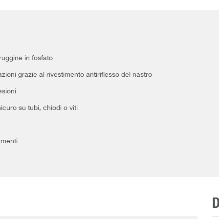
ruggine in fosfato
zioni grazie al rivestimento antiriflesso del nastro
esioni
curo su tubi, chiodi o viti
amenti