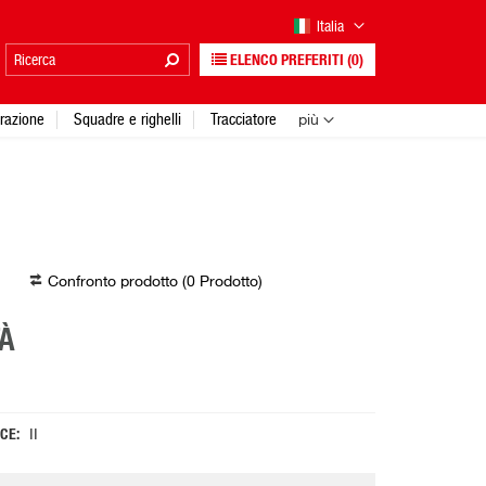
Italia
ELENCO PREFERITI
(0)
urazione
Squadre e righelli
Tracciatore
più
Confronto prodotto (
0
Prodotto
)
À
 CE
II