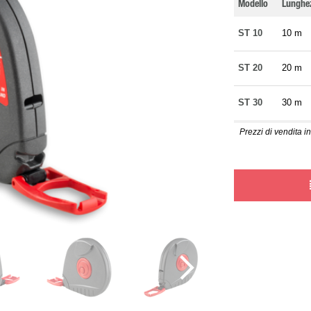
Modello
Lunghe
ST 10
10 m
ST 20
20 m
ST 30
30 m
Prezzi di vendita in