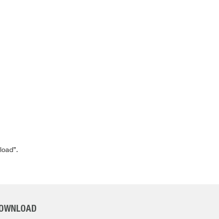
load”.
OWNLOAD