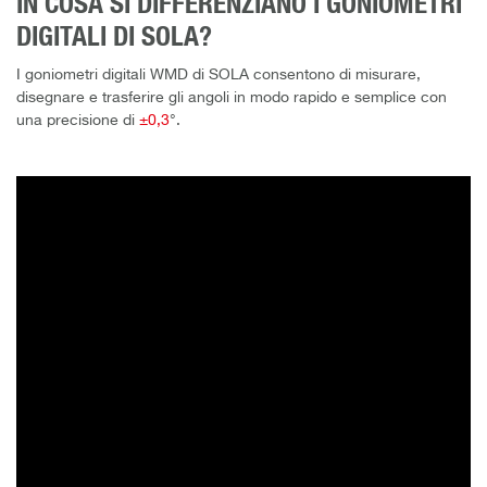
IN COSA SI DIFFERENZIANO I GONIOMETRI
DIGITALI DI SOLA?
I goniometri digitali WMD di SOLA consentono di misurare,
disegnare e trasferire gli angoli in modo rapido e semplice con
una precisione di
±0,3
°.