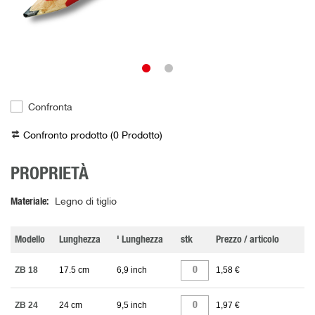
Confronta
Confronto prodotto (
0
Prodotto
)
PROPRIETÀ
Materiale
Legno di tiglio
Modello
Lunghezza
' Lunghezza
stk
Prezzo / articolo
ZB 18
17.5 cm
6,9 inch
1,58 €
ZB 24
24 cm
9,5 inch
1,97 €