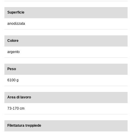
Superficie
anodizzata
Colore
argento
Peso
6100 g
Area di lavoro
73-170 cm
Filettatura treppiede