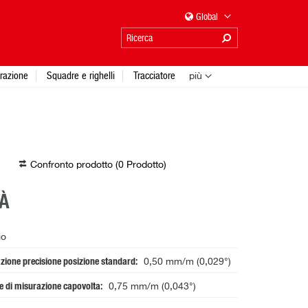
Global
urazione
Squadre e righelli
Tracciatore
più
Confronto prodotto (
0
Prodotto
)
À
io
azione precisione posizione standard
0,50 mm/m (0,029°)
ne di misurazione capovolta
0,75 mm/m (0,043°)