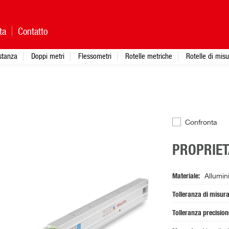
ta
Contatto
istanza
Doppi metri
Flessometri
Rotelle metriche
Rotelle di mis
Confronta
PROPRIET
Materiale
Allumin
Tolleranza di misur
Tolleranza precisio