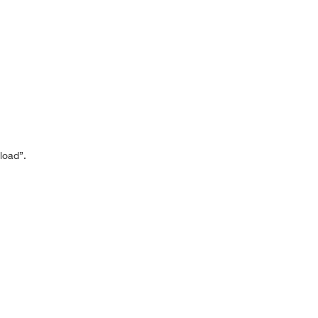
load”.