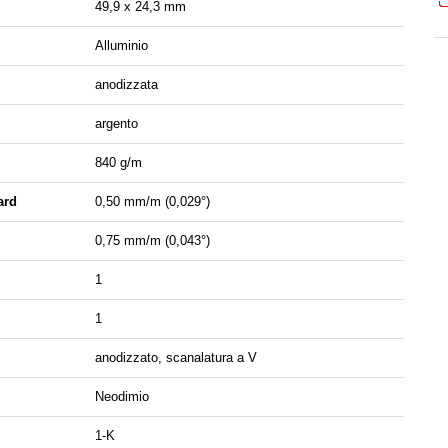
49,9 x 24,3 mm
Alluminio
anodizzata
argento
840 g/m
ard
0,50 mm/m (0,029°)
0,75 mm/m (0,043°)
1
1
anodizzato, scanalatura a V
Neodimio
1-K