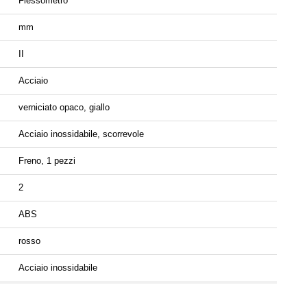
Flessometro
mm
II
Acciaio
verniciato opaco, giallo
Acciaio inossidabile, scorrevole
Freno, 1 pezzi
2
ABS
rosso
Acciaio inossidabile