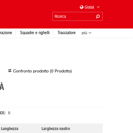
Global
urazione
Squadre e righelli
Tracciatore
più
Confronto prodotto (
0
Prodotto
)
À
 CE
II
Lunghezza
Larghezza nastro