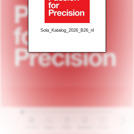
Sola_Katalog_2026_B26_nl
Overzicht
Zoeken
Delen
Download
V.scherm