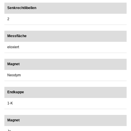
Senkrechtlibellen
2
Messfläche
eloxiert
Magnet
Neodym
Endkappe
1-K
Magnet