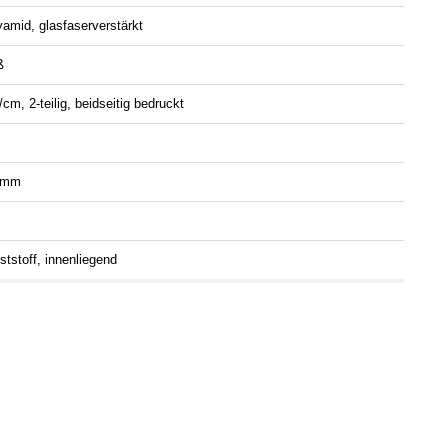
yamid, glasfaserverstärkt
ß
m, 2-teilig, beidseitig bedruckt
 mm
ststoff, innenliegend