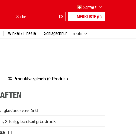
Schweiz
MERKLISTE
(0)
Winkel / Lineale
Schlagschnur
mehr
Produktvergleich (
0
Produkt
)
HAFTEN
, glasfaserverstärkt
 2-teilig, beidseitig bedruckt
sse
III