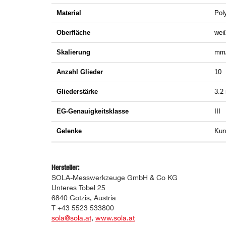
Material
Pol
Oberfläche
wei
Skalierung
mm/c
Anzahl Glieder
10
Gliederstärke
3.2
EG-Genauigkeitsklasse
III
Gelenke
Kun
Hersteller:
SOLA-Messwerkzeuge GmbH & Co KG
Unteres Tobel 25
6840 Götzis, Austria
T +43 5523 533800
sola@sola.at
,
www.sola.at