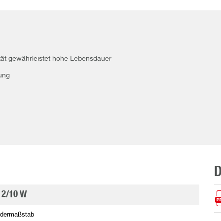
zität gewährleistet hohe Lebensdauer
ung
 2/10 W
edermaßstab