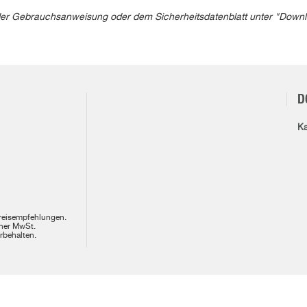
in der Gebrauchsanweisung oder dem Sicherheitsdatenblatt unter "Down
D
Ka
Preisempfehlungen.
cher MwSt.
rbehalten.