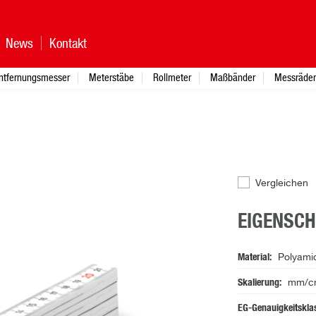
News
Kontakt
ntfernungsmesser
Meterstäbe
Rollmeter
Maßbänder
Messräder
Vergleichen
EIGENSC
Material
Polyamid
Skalierung
mm/cm,
EG-Genauigkeitskla