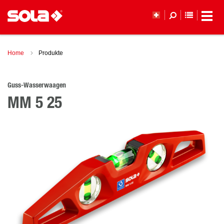
MERKLI
Home
Produkte
Guss-Wasserwaagen
MM 5 25