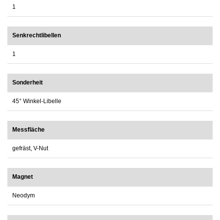
1
Senkrechtlibellen
1
Sonderheit
45° Winkel-Libelle
Messfläche
gefräst, V-Nut
Magnet
Neodym