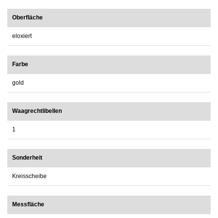
Oberfläche
eloxiert
Farbe
gold
Waagrechtlibellen
1
Sonderheit
Kreisscheibe
Messfläche