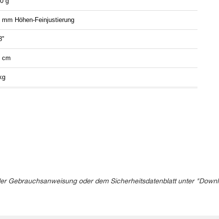
0 g
 mm Höhen-Feinjustierung
8"
3 cm
kg
in der Gebrauchsanweisung oder dem Sicherheitsdatenblatt unter "Down