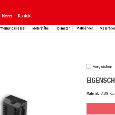
News
Kontakt
ntfernungsmesser
Meterstäbe
Rollmeter
Maßbänder
Messräder
Vergleichen
EIGENSC
Material
ABS Kuns