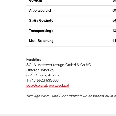
Gewicht
30
Arbeitsbereich
80
Stativ-Gewinde
5/
Transportlänge
1
Max. Belastung
1 
Hersteller:
SOLA-Messwerkzeuge GmbH & Co KG
Unteres Tobel 25
6840 Götzis, Austria
T +43 5523 533800
sola@sola.at
,
www.sola.at
Allfällige Warn- und Sicherheitshinweise findest du 