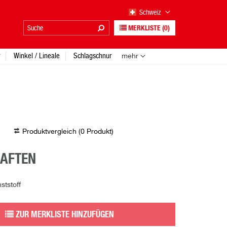
Schweiz
MERKLISTE
(0)
Winkel / Lineale
Schlagschnur
mehr
Produktvergleich (
0
Produkt
)
HAFTEN
tstoff
ZUR MERKLISTE HINZUFÜGEN