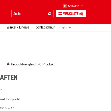
Schweiz
MERKLISTE
(0)
Winkel / Lineale
Schlagschnur
mehr
Produktvergleich (
0
Produkt
)
HAFTEN
5°
m-Rohrprofil
trich = 1°