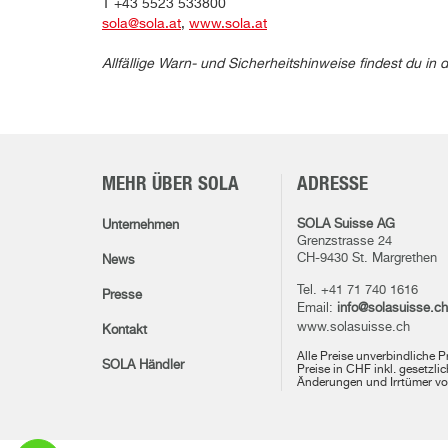
T +43 5523 533800
sola@sola.at
,
www.sola.at
Allfällige Warn- und Sicherheitshinweise findest du 
MEHR ÜBER SOLA
ADRESSE
SOLA Suisse AG
Unternehmen
Grenzstrasse 24
CH-9430 St. Margrethen
News
Tel. +41 71 740 1616
Presse
Email:
info@solasuisse.ch
www.solasuisse.ch
Kontakt
Alle Preise unverbindliche 
SOLA Händler
Preise in CHF inkl. gesetzli
Änderungen und Irrtümer vo