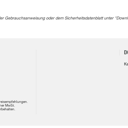
in der Gebrauchsanweisung oder dem Sicherheitsdatenblatt unter "Down
D
Ka
Preisempfehlungen.
cher MwSt.
rbehalten.