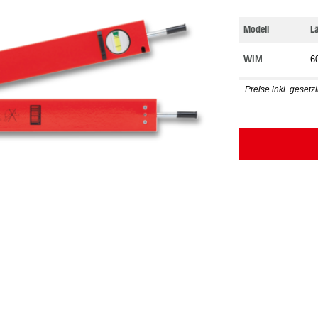
Modell
L
WIM
6
Preise inkl. gesetz