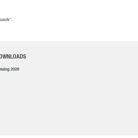
loads".
OWNLOADS
talog 2026