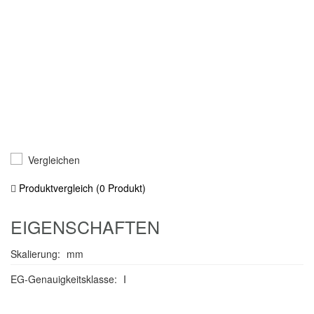
Oberfläche Band
Nylon extrudiert, gelb
Endhaken
rostfreier Stahl, gleitend
Bandstopp
Rücklaufsperre
Nieten für Endhaken
4
Material Gehäuse
ABS/TPE
Farbe Gehäuse
rot/schwarz
DOWNLOADS
Produktdatenblatt
PDF (70KB)
Gebrauchsanweisung CITO
PDF (366.73 KB)
Quickstart CITO
PDF (660.36 KB)