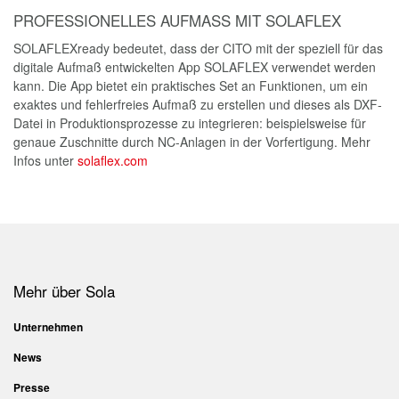
T +43 5523 53380-0
sola@sola.at
E-Mail:
Alle Preise unverbindliche Preisempfehlungen. Preise inkl. gesetzlicher
MwSt. Änderungen und Irrtümer vorbehalten.
Rechtliches
AGB
Datenschutz
Downloads
Katalog 2026