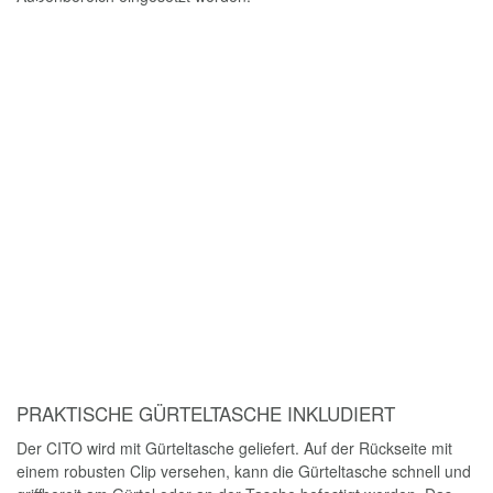
PROFESSIONELLES AUFMASS MIT SOLAFLEX
SOLAFLEXready bedeutet, dass der CITO mit der speziell für das
digitale Aufmaß entwickelten App SOLAFLEX verwendet werden
kann. Die App bietet ein praktisches Set an Funktionen, um ein
exaktes und fehlerfreies Aufmaß zu erstellen und dieses als DXF-
Datei in Produktionsprozesse zu integrieren: beispielsweise für
genaue Zuschnitte durch NC-Anlagen in der Vorfertigung. Mehr
Infos unter
solaflex.com