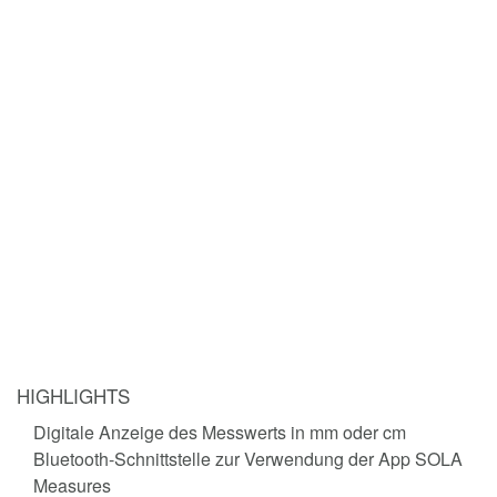
MESSEN MIT DER SOLA MEASURES APP
Die integrierte Bluetooth-Schnittstelle ermöglicht die schnelle und
fehlerfreie Übertragung von Messwerten vom CITO auf das
Smartphone. Mit der kompatiblen SOLA Measures App lassen
sich Fotos oder Baupläne direkt bemaßen sowie Messergebnisse
speichern, verwalten und mit dem Team teilen. Dies spart Zeit
und Kosten.
Die SOLA Measures App ist für Android und iOS geeignet und
kann in den jeweiligen Stores kostenlos heruntergeladen werden.
Jetzt downloaden!
>> Apple App Store
>> Google Play Store