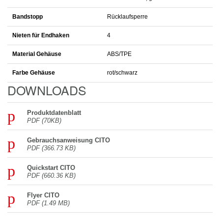
Digitale Anzeige des Messwerts in mm oder cm
Bluetooth-Schnittstelle zur Verwendung der App SOLA
Measures
Maximale Messtoleranz von ±1.0 mm (Digitalanzeige)
Zwei Mess-Referenzpunkte an Vorder- oder Hinterkante
Präzise Ablesehilfe mit zusätzlicher Anschlagfunktion
Autolock-Funktion: automatische Bandbremse
Softgrip und ergonomisches Design
Abschalt-Automatik
CITO ANWENDUNG