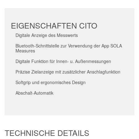
Flyer CITO
PDF (1.49 MB)
EU-Konformitätserklärung CITO
PDF (1.51 MB)
Hersteller:
SOLA-Messwerkzeuge GmbH & Co KG
Unteres Tobel 25
6840 Götzis, Austria
T +43 5523 533800
sola@sola.at
,
www.sola.at
Allfällige Warn- und Sicherheitshinweise findest du in der
Gebrauchsanweisung oder dem Sicherheitsdatenblatt unter
"Downloads".
INKLUDIERTES ZUBEHÖR
Gürteltasche CITO