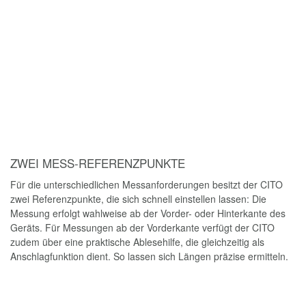
Der CITO wird mit Gürteltasche geliefert. Auf der Rückseite mit
einem robusten Clip versehen, kann die Gürteltasche schnell und
griffbereit am Gürtel oder an der Tasche befestigt werden. Das
praktische Seitenfach bietet zusätzlich Platz für Stifte.
KOMPATIBEL MIT
ANWENDUNGSSOFTWARE SOLA
DATA CONNECTOR
MESSWERTE DIGITAL AUF PC ÜBERTRAGEN
Messwerte händisch in den Computer zu übertragen kann
zeitaufwendig und fehleranfällig sein – eine allzu bekannte