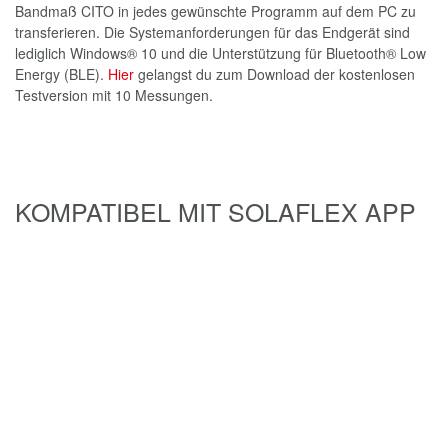
Mehr über Sola
Unternehmen
News
Presse
Adresse
Firmensitz/Stammhaus Österreich
SOLA-Messwerkzeuge GmbH & Co KG
Unteres Tobel 25
6840 Götzis, Austria