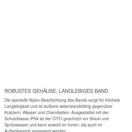
Herausforderung. Mit unserer Anwendungssoftware
SOLA Data
Connector
präsentieren wir eine wegweisende Lösung, um
Messwerte mühelos, präzise und auf Knopfdruck vom digitalen
Bandmaß CITO in jedes gewünschte Programm auf dem PC zu
transferieren. Die Systemanforderungen für das Endgerät sind
lediglich Windows® 10 und die Unterstützung für Bluetooth® Low
Energy (BLE).
Hier
gelangst du zum Download der kostenlosen
Testversion mit 10 Messungen.
KOMPATIBEL MIT SOLAFLEX APP