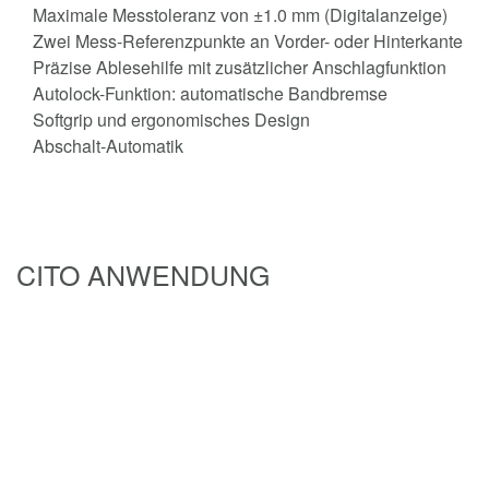
ZWEI MESS-REFERENZPUNKTE
Für die unterschiedlichen Messanforderungen besitzt der CITO
zwei Referenzpunkte, die sich schnell einstellen lassen: Die
Messung erfolgt wahlweise ab der Vorder- oder Hinterkante des
Geräts. Für Messungen ab der Vorderkante verfügt der CITO
zudem über eine praktische Ablesehilfe, die gleichzeitig als
Anschlagfunktion dient. So lassen sich Längen präzise ermitteln.