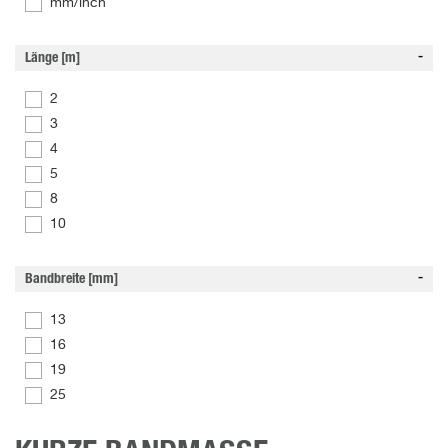
mm/inch
Länge [m]
2
3
4
5
8
10
Bandbreite [mm]
13
16
19
25