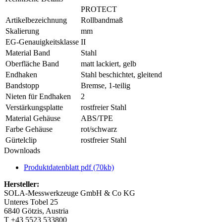
PROTECT
Artikelbezeichnung
Rollbandmaß
Skalierung
mm
EG-Genauigkeitsklasse
II
Material Band
Stahl
Oberfläche Band
matt lackiert, gelb
Endhaken
Stahl beschichtet, gleitend
Bandstopp
Bremse, 1-teilig
Nieten für Endhaken
2
Verstärkungsplatte
rostfreier Stahl
Material Gehäuse
ABS/TPE
Farbe Gehäuse
rot/schwarz
Gürtelclip
rostfreier Stahl
Downloads
Produktdatenblatt
pdf (70kb)
Hersteller:
SOLA-Messwerkzeuge GmbH & Co KG
Unteres Tobel 25
6840 Götzis, Austria
T +43 5523 533800