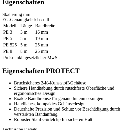
Eigenschaften
Skalierung
mm
EG-Genauigkeitsklasse
II
Modell
Länge
Bandbreite
PE 3
3 m
16 mm
PE 5
5 m
19 mm
PE 525
5 m
25 mm
PE 8
8 m
25 mm
Preise inkl. gesetzlicher MwSt.
Eigenschaften PROTECT
Bruchsicheres 2-K-Kunststoff-Gehäuse
Sichere Handhabung durch rutschfeste Oberfläche und
ergonomisches Design
Exakte Bandbremse für genaue Innenmessungen
Handliches, kompaktes Gehäusedesign
Dauerhafte Präzision und Schutz vor Beschädigung durch
verstärkten Bandanfang
Robuster Stahl-Gürtelclip für sicheren Halt
Technische Details