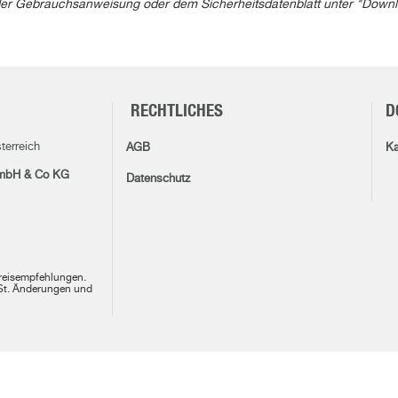
in der Gebrauchsanweisung oder dem Sicherheitsdatenblatt unter "Down
RECHTLICHES
D
terreich
AGB
Ka
mbH & Co KG
Datenschutz
Preisempfehlungen.
wSt. Änderungen und