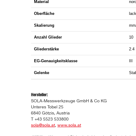
Material
nor
Oberfläche
lack
Skalierung
mm/c
Anzahl Glieder
10
Gliederstärke
2.4
EG-Genauigkeitsklasse
III
Gelenke
Sta
Hersteller:
SOLA-Messwerkzeuge GmbH & Co KG
Unteres Tobel 25
6840 Götzis, Austria
T +43 5523 533800
sola@sola.at
,
www.sola.at