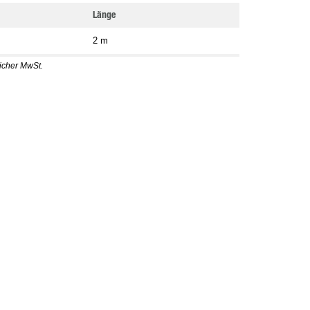
Länge
2 m
licher MwSt.