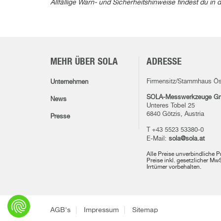
Allfällige Warn- und Sicherheitshinweise findest du 
MEHR ÜBER SOLA
ADRESSE
Firmensitz/Stammhaus Ös
Unternehmen
SOLA-Messwerkzeuge G
News
Unteres Tobel 25
6840 Götzis, Austria
Presse
T +43 5523 53380-0
E-Mail:
sola@sola.at
Alle Preise unverbindliche 
Preise inkl. gesetzlicher M
Irrtümer vorbehalten.
AGB's
Impressum
Sitemap