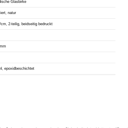
dische Glasbirke
iert, natur
m, 2-teilig, beidseitig bedruckt
 mm
hl, epoxidbeschichtet