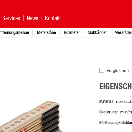
Services
News
Kontakt
ntfernungsmesser
Meterstäbe
Rollmeter
Maßbänder
Messräder
Vergleichen
EIGENSC
Material
nordisch
Skalierung
mm/cm,
EG-Genauigkeitskla