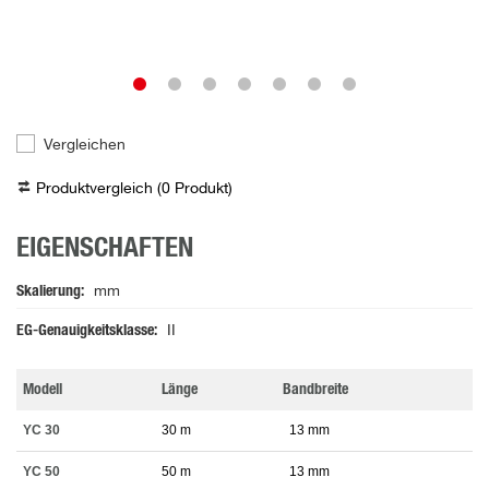
Vergleichen
Produktvergleich (
0
Produkt
)
EIGENSCHAFTEN
Skalierung
mm
EG-Genauigkeitsklasse
II
Modell
Länge
Bandbreite
YC 30
30 m
13 mm
YC 50
50 m
13 mm