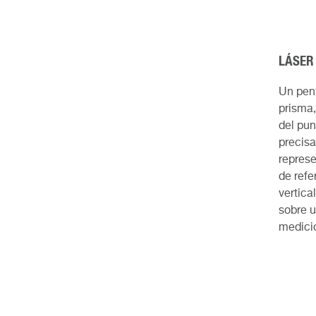
LÁSER
Un pent
prisma,
del pun
precisa
represe
de refe
vertica
sobre u
medici