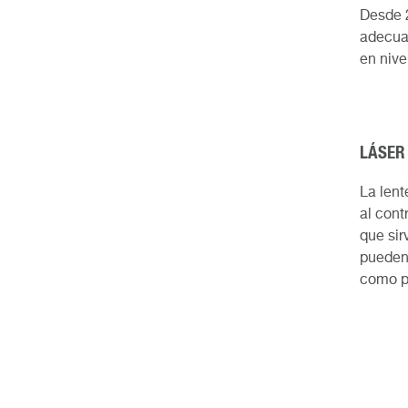
Desde 2
adecuad
en nive
LÁSER
La lent
al cont
que sir
pueden 
como p