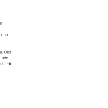
en
plica
ua. Una
 todo
n fuerte