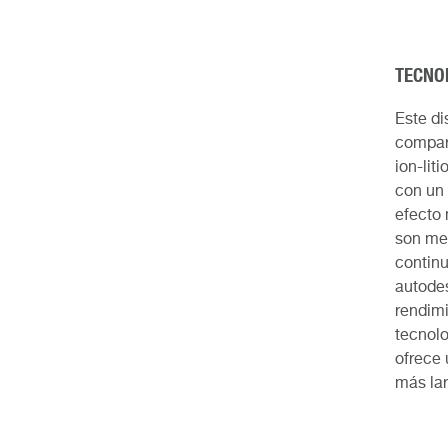
TECNOL
Este di
compara
ion-lit
con un 
efecto 
son me
contin
autodes
rendimi
tecnolo
ofrece 
más lar