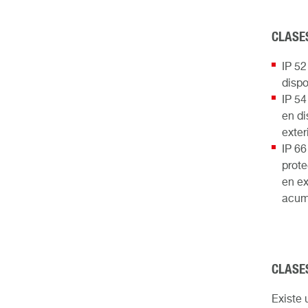
CLASE
IP 52
dispo
IP 54
en di
exter
IP 66
prote
en ex
acum
CLASE
Existe 