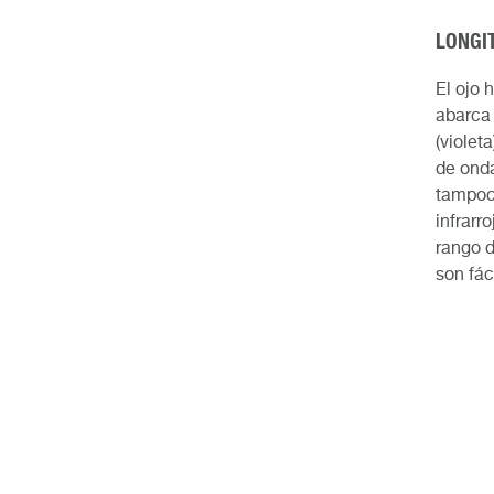
LONGI
El ojo 
abarca 
(violet
de onda
tampoco
infrarr
rango d
son fác