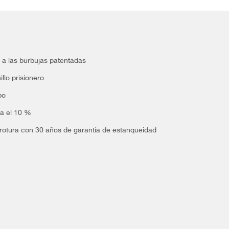
 a las burbujas patentadas
llo prisionero
bo
ta el 10 %
e rotura con 30 años de garantía de estanqueidad