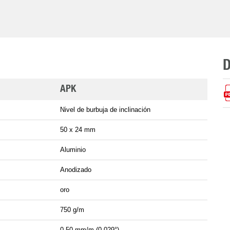
APK
Nivel de burbuja de inclinación
50 x 24 mm
Aluminio
Anodizado
oro
750 g/m
0,50 mm/m (0,029°)