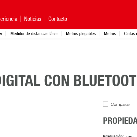
eriencia
Noticias
Contacto
er
Medidor de distancias láser
Metros plegables
Metros
Cintas 
DIGITAL CON BLUETOO
Comparar
PROPIED
Graduación
mm