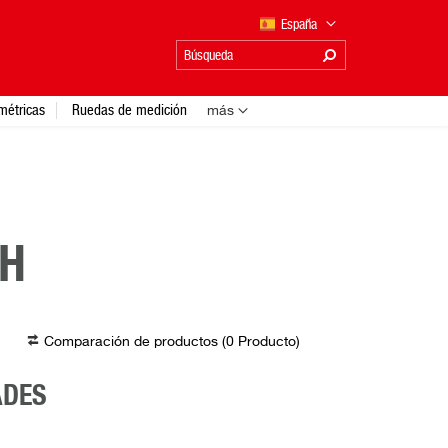
España
métricas
Ruedas de medición
más
TH
Comparación de productos (
0
Producto
)
ADES