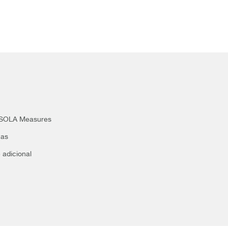
n SOLA Measures
nas
 adicional