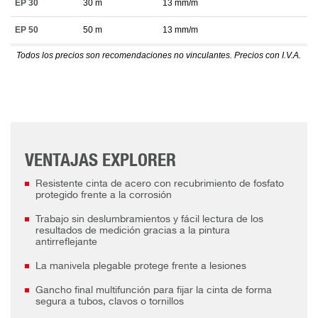
EP 30
30 m
13 mm/m
EP 50
50 m
13 mm/m
Todos los precios son recomendaciones no vinculantes. Precios con I.V.A.
VENTAJAS EXPLORER
Resistente cinta de acero con recubrimiento de fosfato
protegido frente a la corrosión
Trabajo sin deslumbramientos y fácil lectura de los
resultados de medición gracias a la pintura
antirreflejante
La manivela plegable protege frente a lesiones
Gancho final multifunción para fijar la cinta de forma
segura a tubos, clavos o tornillos