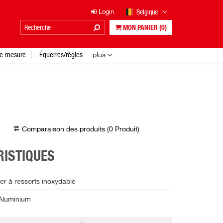
Belgique
Login
MON PANIER
(0)
e mesure
Équerres/règles
plus
Comparaison des produits (
0
Produit
)
ISTIQUES
er à ressorts inoxydable
Aluminium