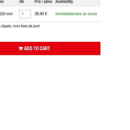
eur
stk
Prix / pièce
Availability
 110 mm
38,80 €
Immédiatement en stock
 légale, hors frais de port
ADD TO CART