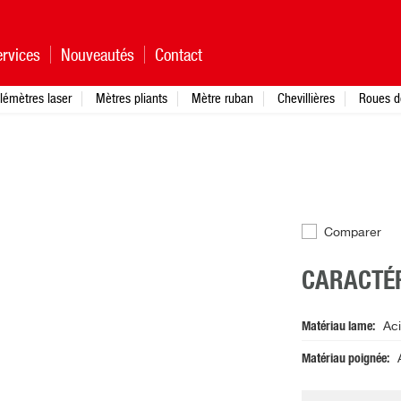
rvices
Nouveautés
Contact
lémètres laser
Mètres pliants
Mètre ruban
Chevillières
Roues d
Comparer
CARACTÉR
Matériau lame
Aci
Matériau poignée