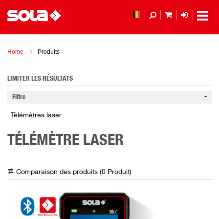
MON PANIER
LOGIN
(
Home
Produits
LIMITER LES RÉSULTATS
Filtre
Télémètres laser
TÉLÉMÈTRE LASER
Comparaison des produits (
0
Produit
)