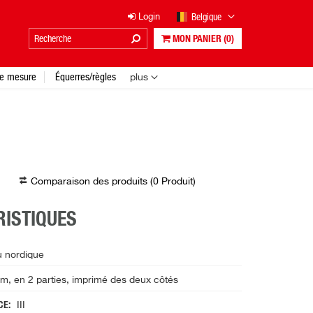
Belgique
Login
MON PANIER
(0)
e mesure
Équerres/règles
plus
Comparaison des produits (
0
Produit
)
ISTIQUES
 nordique
, en 2 parties, imprimé des deux côtés
 CE
III