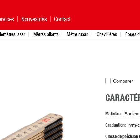
rvices
Nouveautés
Contact
lémètres laser
Mètres pliants
Mètre ruban
Chevillières
Roues d
Comparer
CARACTÉR
Matériau
Bouleau
Graduation
mm/cm
Classe de précision