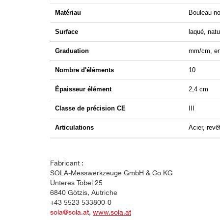
Matériau
Bouleau no
Surface
laqué, natu
Graduation
mm/cm, en 
Nombre d'éléments
10
Épaisseur élément
2,4 cm
Classe de précision CE
III
Articulations
Acier, rev
Fabricant :
SOLA-Messwerkzeuge GmbH & Co KG
Unteres Tobel 25
6840 Götzis, Autriche
+43 5523 533800-0
sola@sola.at
,
www.sola.at