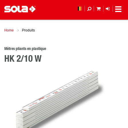
MON PANIER
LOGIN
(
Home
Produits
Mètres pliants en plastique
HK 2/10 W