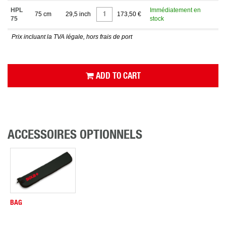
HPL
Immédiatement en
75 cm
29,5 inch
173,50 €
75
stock
Prix incluant la TVA légale, hors frais de port
ADD TO CART
ACCESSOIRES OPTIONNELS
BAG