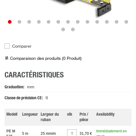
Comparer
Comparaison des produits (
0
Produit
)
CARACTÉRISTIQUES
Graduation
mm
Classe de précision CE
II
Modell
Longueur
Largeur du
stk
Prix /
Availability
ruban
pièce
PE M
Immédiatement en
5 m
25 mm/m
31,70 €