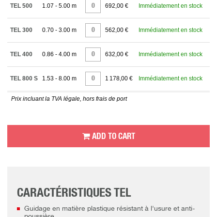
TEL 500
1.07 - 5.00 m
692,00 €
Immédiatement en stock
TEL 300
0.70 - 3.00 m
562,00 €
Immédiatement en stock
TEL 400
0.86 - 4.00 m
632,00 €
Immédiatement en stock
TEL 800 S
1.53 - 8.00 m
1 178,00 €
Immédiatement en stock
Prix incluant la TVA légale, hors frais de port
ADD TO CART
CARACTÉRISTIQUES TEL
Guidage en matière plastique résistant à l'usure et anti-
poussière