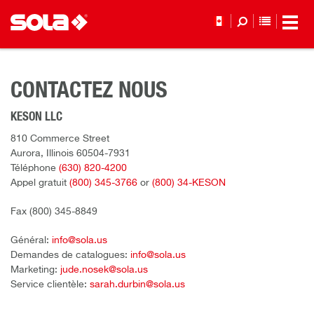
LISTE DE
CONTACTEZ NOUS
KESON LLC
810 Commerce Street
Aurora, Illinois 60504-7931
Téléphone
(630) 820-4200
Appel gratuit
(800) 345-3766
or
(800) 34-KESON
Fax (800) 345-8849
Général:
info@sola.us
Demandes de catalogues:
info@sola.us
Marketing:
jude.nosek@sola.us
Service clientèle:
sarah.durbin@sola.us