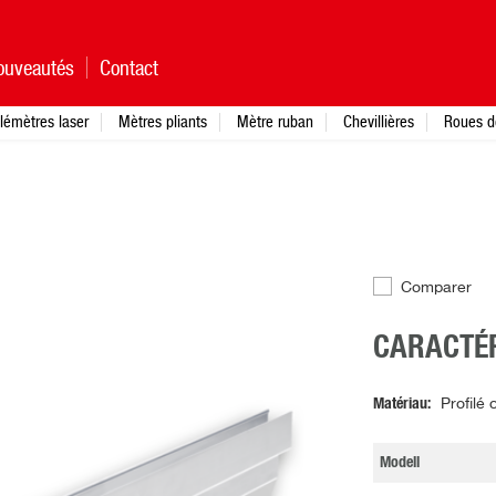
ouveautés
Contact
lémètres laser
Mètres pliants
Mètre ruban
Chevillières
Roues d
Comparer
CARACTÉR
Matériau
Profilé
Modell