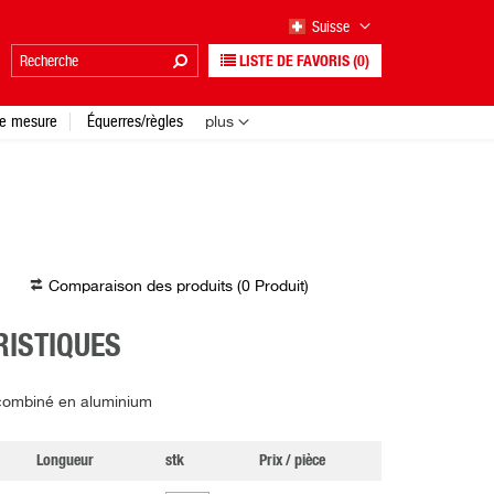
Suisse
LISTE DE FAVORIS
(0)
e mesure
Équerres/règles
plus
Comparaison des produits (
0
Produit
)
ISTIQUES
 combiné en aluminium
Longueur
stk
Prix / pièce