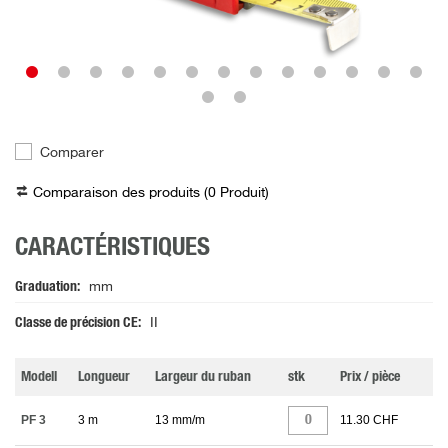
Comparer
Comparaison des produits (
0
Produit
)
CARACTÉRISTIQUES
Graduation
mm
Classe de précision CE
II
Modell
Longueur
Largeur du ruban
stk
Prix / pièce
PF 3
3 m
13 mm/m
11.30 CHF