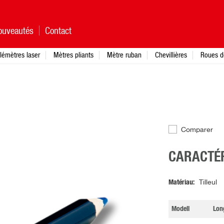
ouveautés
Contact
lémètres laser
Mètres pliants
Mètre ruban
Chevillières
Roues d
Comparer
CARACTÉR
Matériau
Tilleul
Modell
Lon