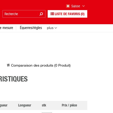
Suisse
LISTE DE FAVORIS
(0)
e mesure
Équerres/règles
plus
Comparaison des produits (
0
Produit
)
ISTIQUES
gueur
Longueur
stk
Prix / pièce