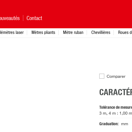
ouveautés
Contact
lémètres laser
Mètres pliants
Mètre ruban
Chevillières
Roues d
Comparer
CARACTÉR
Tolérance de mesur
3 m, 4 m : 1,00
Graduation
mm