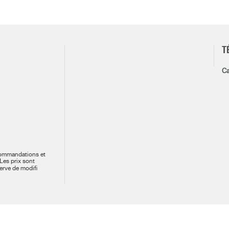
T
Ca
commandations et
 Les prix sont
erve de modifi